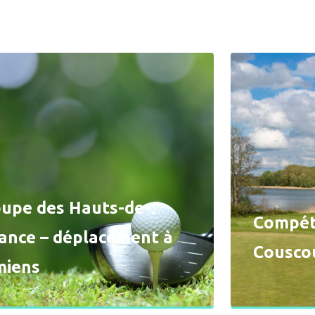
upe des Hauts-de-
Compéti
ance – déplacement à
Cousco
miens