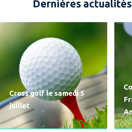
Dernières actualités
Co
Cross golf le samedi 5
Fr
juillet
A