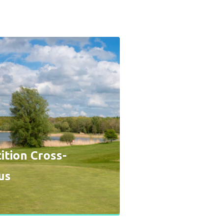
tion Cross-
us