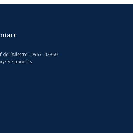
ntact
f de l'Ailettte : D967, 02860
ny-en-laonnois
oupe des Hauts-de-
Compétitio