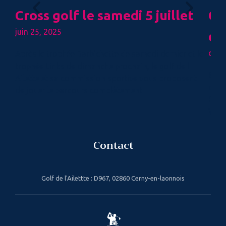
Cross golf le samedi 5 juillet
Co
juin 25, 2025
dé
déce
Après le trophée Barbichette de samedi dernier et le
trophée Links de dimanche prochain, le golf de l
Belle
Ailette et sa commission sportive vous proposent
dépl
de jouer le parcours complètement
Proc
Vale
Contact
Golf de l'Ailettte : D967, 02860 Cerny-en-laonnois