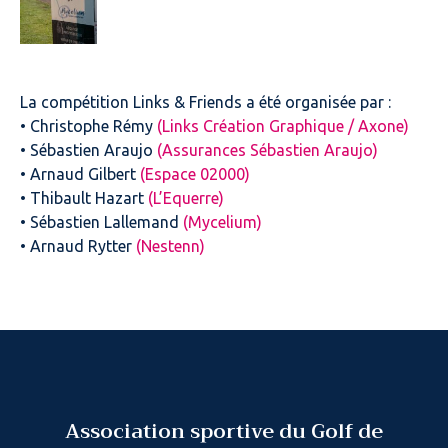
La compétition Links & Friends a été organisée par :
• Christophe Rémy
(Links Création Graphique / Axone)
• Sébastien Araujo
(Assurances Sébastien Araujo)
• Arnaud Gilbert
(Espace 02000)
• Thibault Hazart
(L’Equerre)
• Sébastien Lallemand
(Mycelium)
• Arnaud Rytter
(Nestenn)
Association sportive du Golf de