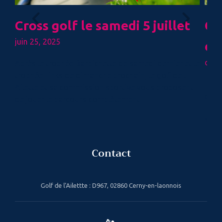
Cross golf le samedi 5 juillet
Co
juin 25, 2025
dé
déce
Après le trophée Barbichette de samedi dernier et le
trophée Links de dimanche prochain, le golf de l
Belle
Ailette et sa commission sportive vous proposent
dépl
de jouer le parcours complètement
Proc
Vale
Contact
Golf de l'Ailettte : D967, 02860 Cerny-en-laonnois