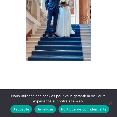
Extrait du Palmarès de
Nous utilisons des cookies pour vous garantir la meilleure
Jérôme :
expérience sur notre site web.
J'accepte
Je refuse
Politique de confidentialité