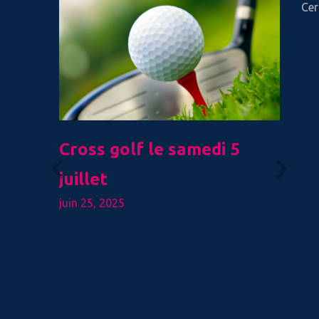
Cer
es
Cross golf le samedi 5
C
juillet
Fr
juin 25, 2025
A
déc
Après le trophée Barbichette de samedi
dernier et le trophée Links de dimanche
Bel
prochain, le golf de l Ailette et sa
l’A
commission sportive vous proposent de
mat
jouer le parcours complètement
jan