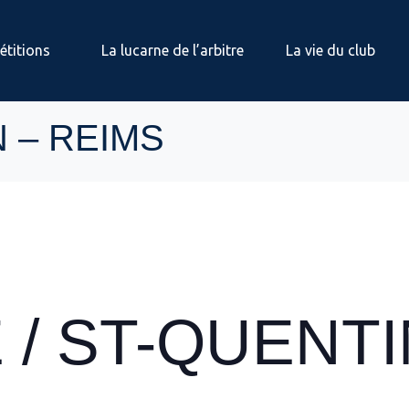
titions
La lucarne de l’arbitre
La vie du club
N – REIMS
 / ST-QUENTI