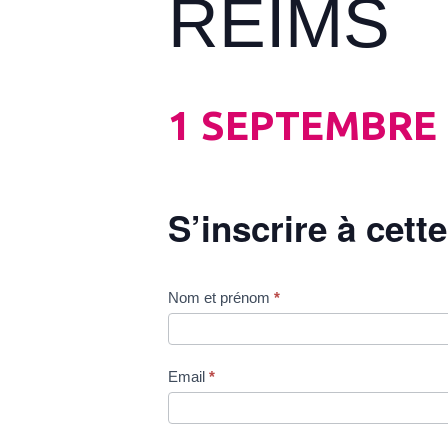
REIMS
1 SEPTEMBRE
S’inscrire à cett
AILETTE
Nom et prénom
*
/
ST-
QUENTIN
Email
*
–
REIMS
0109