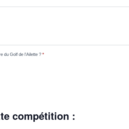
 du Golf de l'Ailette ?
*
tte compétition :