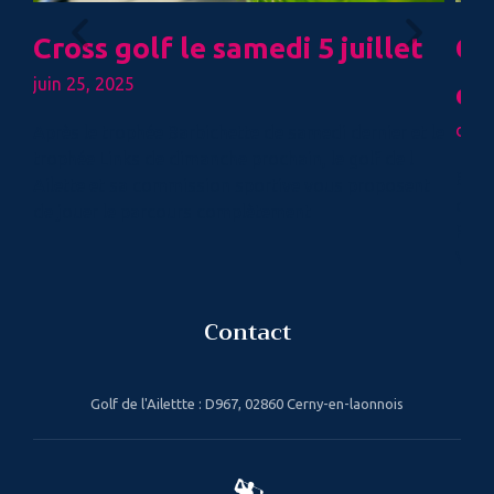
Cross golf le samedi 5 juillet
Co
juin 25, 2025
dé
déce
Après le trophée Barbichette de samedi dernier et le
trophée Links de dimanche prochain, le golf de l
Belle
Ailette et sa commission sportive vous proposent
dépl
de jouer le parcours complètement
Proc
Vale
Contact
Golf de l'Ailettte : D967, 02860 Cerny-en-laonnois