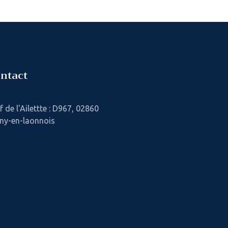
ntact
f de l'Ailettte : D967, 02860
ny-en-laonnois
s demoiselles de l’Oise
Entraîneme