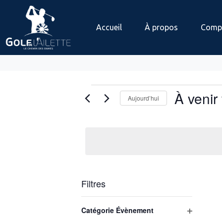
Accueil
À propos
Compé
À venir
Aujourd’hui
S
é
l
e
c
t
Filtres
i
o
L
n
Catégorie Évènement
a
O
n