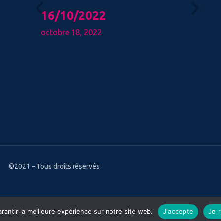
oct
16/10/2022
octobre 18, 2022
IMON
Ce 
emps en
« L
on,
la 
mencé le
l’A
l’é
©2021 – Tous droits réservés
rantir la meilleure expérience sur notre site web.
J'accepte
Je 