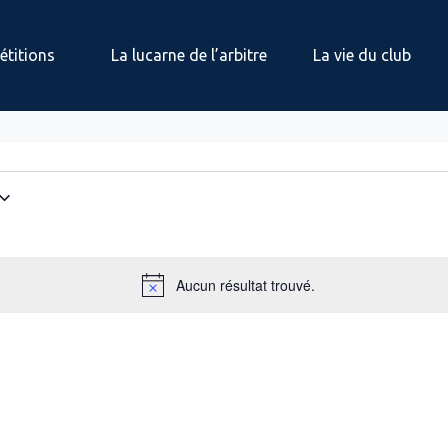
titions
La lucarne de l’arbitre
La vie du club
Aucun résultat trouvé.
N
o
t
i
c
e